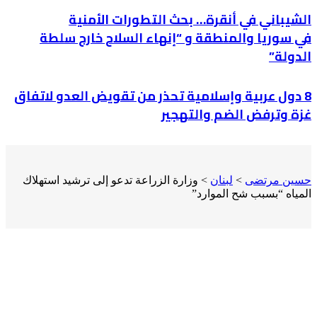
الشيباني في أنقرة… بحث التطورات الأمنية
في سوريا والمنطقة و “إنهاء السلاح خارج سلطة
الدولة”
8 دول عربية وإسلامية تحذر من تقويض العدو لاتفاق
غزة وترفض الضم والتهجير
حسين مرتضى
>
لبنان
>
وزارة الزراعة تدعو إلى ترشيد استهلاك
المياه “بسبب شح الموارد”