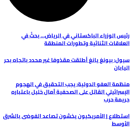
رئيس الوزراء الباكستاني في الرياض… بحثٌ في
العلاقات الثنائية وتطورات المنطقة
سيول: بيونغ يانغ أطلقت مقذوفا غير محدد باتجاه بحر
اليابان
منظمة العفو الدولية: يجب التحقيق في الهجوم
الإسرائيلي القاتل على الصحفية آمال خليل باعتباره
جريمة حرب
استطلاع | الأمريكيون يخشون تصاعد الفوضى بالشرق
الأوسط