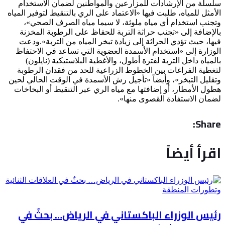
سلسلة من الإرشادات للمزارعين والمواطنين لضمان الاستخدام
الأمثل للمياه، طلبت فيها «الاعتماد على الري بالتنقيط لتوفير المياه
وتجنب استخدام أي مياه ملوثة، لا سيما مياه الصرف الصحي»،
بالإضافة إلى «تجنب حراثة التربة للحفاظ على الرطوبة المخزنة
فيها، حيث تؤدي الحراثة إلى زيادة تبخر المياه من التربة».ودعت
الوزارة إلى «استخدام الأسمدة العضوية التي تساعد في الاحتفاظ
بالمياه داخل التربة لفترة أطول، والأغطية البلاستيكية (نايلون)
لتغطية الفراغات بين الخطوط الزراعية للحد من فقدان الرطوبة
وتقليل التبخر»، وأيضاً «تأجيل رش الأسمدة في الوقت الحالي لحين
هطول الأمطار، أو إضافتها مع مياه الري عبر التنقيط أو البخاخات
لضمان الاستفادة القصوى منها».
Share:
اقرأ أيضاً
رئيس الوزراء الباكستاني في الرياض… بحثٌ في