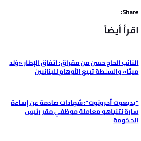
Share:
اقرأ أيضاً
النائب الحاج حسن من مقراق: اتفاق الإطار «وُلد
ميتًا» والسلطة تبيع الأوهام للبنانيين
“يديعوت أحرونوت”: شهادات صادمة عن إساءة
سارة نتنياهو معاملة موظفي مقر رئيس
الحكومة