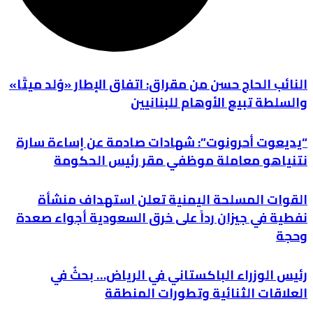
النائب الحاج حسن من مقراق: اتفاق الإطار «وُلد ميتًا»
والسلطة تبيع الأوهام للبنانيين
“يديعوت أحرونوت”: شهادات صادمة عن إساءة سارة
نتنياهو معاملة موظفي مقر رئيس الحكومة
القوات المسلحة اليمنية تعلن استهداف منشأة
نفطية في جيزان رداً على خرق السعودية أجواء صعدة
وحجة
رئيس الوزراء الباكستاني في الرياض… بحثٌ في
العلاقات الثنائية وتطورات المنطقة