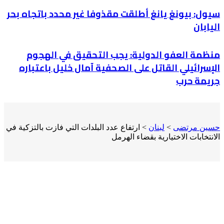
سيول: بيونغ يانغ أطلقت مقذوفا غير محدد باتجاه بحر
اليابان
منظمة العفو الدولية: يجب التحقيق في الهجوم
الإسرائيلي القاتل على الصحفية آمال خليل باعتباره
جريمة حرب
حسين مرتضى
>
لبنان
>
ارتفاع عدد البلدات التي فازت بالتزكية في
الانتخابات الاختيارية بقضاء الهرمل