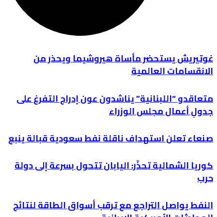
غوتيريش يستحضر مأساة هيروشيما ويحذر من
الانقسامات العالمية
متعاقدو “اللبنانية” يناشدون عون إدراج التفرغ على
جدولِ أعمال مجلس الوزراء
صنعاء تعلن استهداف ناقلة نفط سعودية قبالة ينبع
كوريا الشمالية تحذّر: اليابان تتحول بسرعة إلى دولة
حرب
النفط يواصل التراجع مع ترقب أسواق الطاقة لنتائج