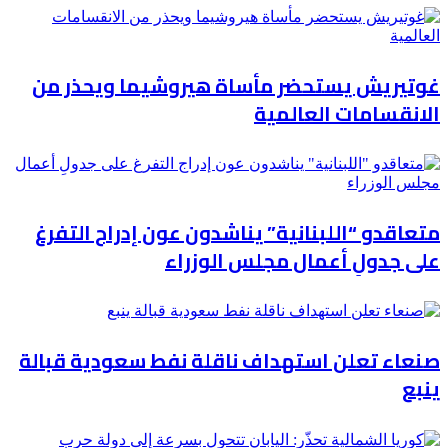
غوتيريش يستحضر مأساة هيروشيما ويحذر من
الانقسامات العالمية
متعاقدو “اللبنانية” يناشدون عون إدراج التفرغ
على جدولِ أعمال مجلس الوزراء
صنعاء تعلن استهداف ناقلة نفط سعودية قبالة
ينبع