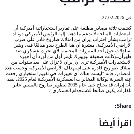
في
2026-02-27
كشفت ثلاثة مصادر مطلعة على تقارير استخباراتية أميركية أن
المعطيات المتاحة لا تدعم ما ذهب إليه الرئيس الأميركي دونالد
ترامب بشأن اقتراب إيران من امتلاك صاروخ قادر على ضرب
الأراضي الأميركية، معتبرة أن هذا الطرح يبدو مبالغًا فيه، ويثير
تساؤلات حول أحد المبررات المحتملة لأي تحرك عسكري ضد
طهران.وكانت صحيفة نيويورك تايمز أول من أورد أن أجهزة
الاستخبارات الأميركية ترى أن إيران لا تزال على بعد سنوات من
امتلاك صواريخ قادرة على استهداف الأراضي الأميركية.وحسب هذه
المصادر، فإنه “ليست هناك أي تغييرات في تقييم استخباري رفعت
عنه السرية لوكالة المخابرات العسكرية الأمريكية لعام 2025، يفيد
بأن إيران قد تحتاج حتى عام 2035 لتطوير صاروخ باليستي عابر
للقارات يكون صالحا للاستخدام العسكري”.
Share:
اقرأ أيضاً