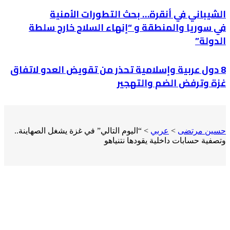
الشيباني في أنقرة… بحث التطورات الأمنية
في سوريا والمنطقة و “إنهاء السلاح خارج سلطة
الدولة”
8 دول عربية وإسلامية تحذر من تقويض العدو لاتفاق
غزة وترفض الضم والتهجير
حسين مرتضى
>
عربي
>
“اليوم التالي” في غزة يشغل الصهاينة..
وتصفية حسابات داخلية يقودها نتنياهو