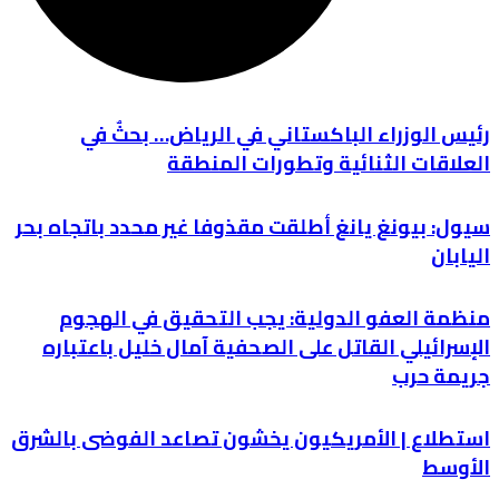
رئيس الوزراء الباكستاني في الرياض… بحثٌ في
العلاقات الثنائية وتطورات المنطقة
سيول: بيونغ يانغ أطلقت مقذوفا غير محدد باتجاه بحر
اليابان
منظمة العفو الدولية: يجب التحقيق في الهجوم
الإسرائيلي القاتل على الصحفية آمال خليل باعتباره
جريمة حرب
استطلاع | الأمريكيون يخشون تصاعد الفوضى بالشرق
الأوسط