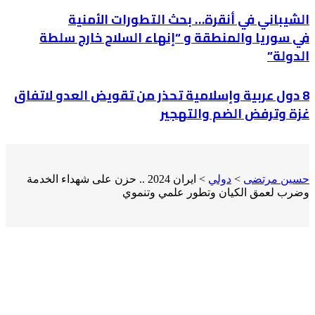
الشيباني في أنقرة… بحث التطورات الأمنية
في سوريا والمنطقة و “إنهاء السلاح خارج سلطة
الدولة”
8 دول عربية وإسلامية تحذر من تقويض العدو لاتفاق
غزة وترفض الضم والتهجير
حسين مرتضى
>
دولي
>
ايران 2024 .. حزن على شهداء الخدمة
وضرب لعمق الكيان وتطور علمي وتنموي