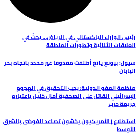
رئيس الوزراء الباكستاني في الرياض… بحثٌ في
العلاقات الثنائية وتطورات المنطقة
سيول: بيونغ يانغ أطلقت مقذوفا غير محدد باتجاه بحر
اليابان
منظمة العفو الدولية: يجب التحقيق في الهجوم
الإسرائيلي القاتل على الصحفية آمال خليل باعتباره
جريمة حرب
استطلاع | الأمريكيون يخشون تصاعد الفوضى بالشرق
الأوسط