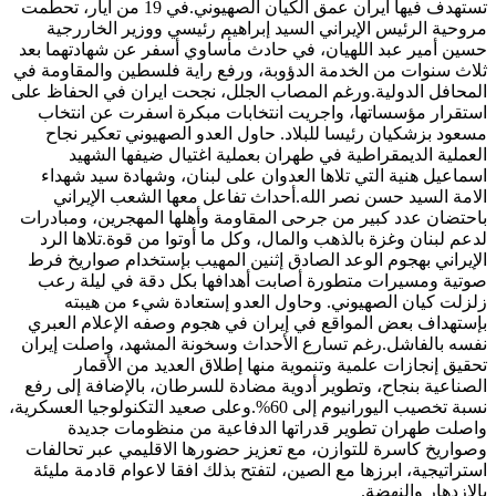
تستهدف فيها ايران عمق الكيان الصهيوني.في 19 من أيار، تحطمت
مروحية الرئيس الإيراني السيد إبراهيم رئيسي ووزير الخاررجية
حسين أمير عبد اللهيان، في حادث مأساوي أسفر عن شهادتهما بعد
ثلاث سنوات من الخدمة الدؤوبة، ورفع راية فلسطين والمقاومة في
المحافل الدولية.ورغم المصاب الجلل، نجحت ايران في الحفاظ على
استقرار مؤسساتها، واجريت انتخابات مبكرة اسفرت عن انتخاب
مسعود بزشكيان رئيسا للبلاد. حاول العدو الصهيوني تعكير نجاح
العملية الديمقراطية في طهران بعملية اغتيال ضيفها الشهيد
اسماعيل هنية التي تلاها العدوان على لبنان، وشهادة سيد شهداء
الامة السيد حسن نصر الله.أحداث تفاعل معها الشعب الإيراني
باحتضان عدد كبير من جرحى المقاومة وأهلها المهجرين، ومبادرات
لدعم لبنان وغزة بالذهب والمال، وكل ما أوتوا من قوة.تلاها الرد
الإيراني بهجوم الوعد الصادق إثنين المهيب بإستخدام صواريخ فرط
صوتية ومسيرات متطورة أصابت أهدافها بكل دقة في ليلة رعب
زلزلت كيان الصهيوني. وحاول العدو إستعادة شيء من هيبته
بإستهداف بعض المواقع في إيران في هجوم وصفه الإعلام العبري
نفسه بالفاشل.رغم تسارع الأحداث وسخونة المشهد، واصلت إيران
تحقيق إنجازات علمية وتنموية منها إطلاق العديد من الأقمار
الصناعية بنجاح، وتطوير أدوية مضادة للسرطان، بالإضافة إلى رفع
نسبة تخصيب اليورانيوم إلى 60%.وعلى صعيد التكنولوجيا العسكرية،
واصلت طهران تطوير قدراتها الدفاعية من منظومات جديدة
وصواريخ كاسرة للتوازن، مع تعزيز حضورها الاقليمي عبر تحالفات
استراتيجية، ابرزها مع الصين، لتفتح بذلك افقا لاعوام قادمة مليئة
بالازدهار والنهضة.