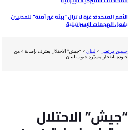
المحادثات الأميركية الإيرانية
الأمم المتحدة: غزة لا تزال “بيئة غير آمنة” للمدنيين
بفعل الهجمات الإسرائيلية
حسين مرتضى
>
لبنان
>
“جيش” الاحتلال يعترف بإصابة 4 من
جنوده بانفجار مسيّرة جنوب لبنان
“جيش” الاحتلال