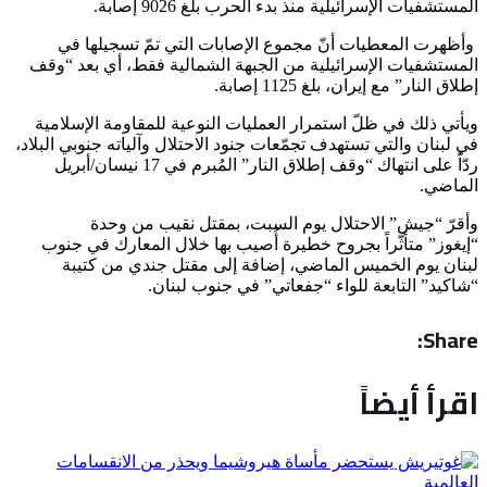
المستشفيات الإسرائيلية منذ بدء الحرب بلغ 9026 إصابة.
وأظهرت المعطيات أنّ مجموع الإصابات التي تمّ تسجيلها في
المستشفيات الإسرائيلية من الجبهة الشمالية فقط، أي بعد “وقف
إطلاق النار” مع إيران، بلغ 1125 إصابة.
ويأتي ذلك في ظلّ استمرار العمليات النوعية للمقاومة الإسلامية
في لبنان والتي تستهدف تجمّعات جنود الاحتلال وآلياته جنوبي البلاد،
ردّاً على انتهاك “وقف إطلاق النار” المُبرم في 17 نيسان/أبريل
الماضي.
وأقرّ “جيش” الاحتلال يوم السبت، بمقتل نقيب من وحدة
“إيغوز” متأثّراً بجروح خطيرة أُصيب بها خلال المعارك في جنوب
لبنان يوم الخميس الماضي، إضافة إلى مقتل جندي من كتيبة
“شاكيد” التابعة للواء “جفعاتي” في جنوب لبنان.
Share:
اقرأ أيضاً