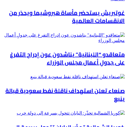
غوتيريش يستحضر مأساة هيروشيما ويحذر من
الانقسامات العالمية
متعاقدو “اللبنانية” يناشدون عون إدراج التفرغ
على جدولِ أعمال مجلس الوزراء
صنعاء تعلن استهداف ناقلة نفط سعودية قبالة
ينبع