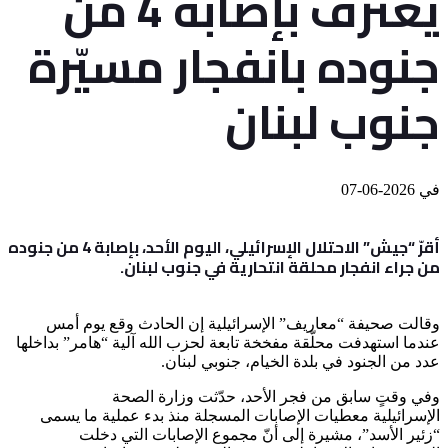
يعترف بإصابة 4 من
جنوده بانفجار مسيّرة
جنوب لبنان
في
2026-06-07
أقرّ “جيش” الاحتلال الإسرائيلي، اليوم الأحد، بإصابة 4 من جنوده
من جراء انفجار محلقة انتحارية في جنوب لبنان.
وقالت صحيفة “معاريف” الإسرائيلية إن الحادث وقع يوم أمس
عندما استهدفت محلّقة مفخخة تابعة لحزب الله آلية “هامر” بداخلها
عدد من الجنود في بلدة الخيام، جنوبي لبنان.
وفي وقتٍ سابق من فجر الأحد، حدّثت وزارة الصحة
الإسرائيلية معطيات الإصابات المسجلة منذ بدء عملية ما يسمى
“زئير الأسد”، مشيرة إلى أنّ مجموع الإصابات التي دخلت