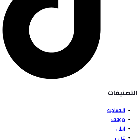
التصنيفات
الافتتاحية
موقف
لبنان
عربي