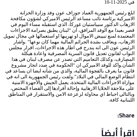
في
2025-11-10
ابلغ رئيس الجمهورية العماد جوزاف عون وفد وزارة الخزانة
الاميركية برئاسة نائب مساعد الرئيس الاميركي لشؤون مكافحة
الارهاب الدكتور سيباستيان غوركا، الذي استقبله مساء اليوم في
قصر بعبدا مع الوفد المرافق، ان “لبنان يطبق بصرامة الاجراءات
المعتمدة لمنع تبييض الاموال او تهريبها او استعمالها في مجال تمويل
الارهاب، ويعاقب بشدة الجرائم المالية مهما كان نوعها” .واشار
الرئيس عون الى انه يندرج في اطار هذه الاجراءات، اقرار مجلس
النواب لقانون تعديل قانون السرية المصرفية واعادة هيكلة
المصارف، وكذلك التعاميم التي تصدر عن مصرف لبنان في هذا
الشأن.واكد للوفد الاميركي ان “الحكومة في صدد انجاز مشروع
قانون ما يعرف بالفجوة المالية، والذي من شأنه ايضا ان يساعد في
انتظام الوضع المالي في البلاد”.ولفت رئيس الجمهورية الى انه في
موازاة الاجراءات المالية المتخذة، يعمل الجيش والأجهزة الامنية
على ملاحقة الخلايا الارهابية وإحالة أفرادها إلى القضاء المختص،
وبالتالي احباط اي محاولة لزعزعة الامن والاستقرار في المناطق
اللبنانية كافة.
Share:
اقرأ أيضاً