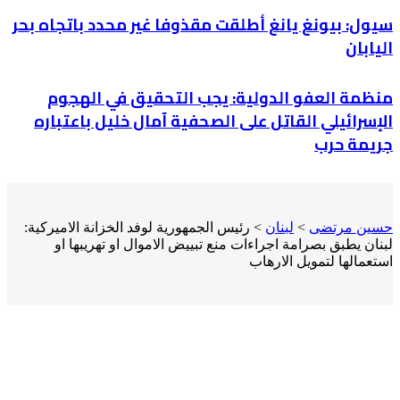
سيول: بيونغ يانغ أطلقت مقذوفا غير محدد باتجاه بحر
اليابان
منظمة العفو الدولية: يجب التحقيق في الهجوم
الإسرائيلي القاتل على الصحفية آمال خليل باعتباره
جريمة حرب
حسين مرتضى
>
لبنان
>
رئيس الجمهورية لوفد الخزانة الاميركية:
لبنان يطبق بصرامة اجراءات منع تبييض الاموال او تهريبها او
استعمالها لتمويل الارهاب