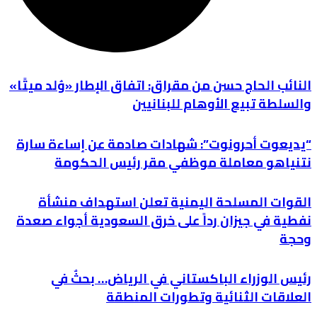
النائب الحاج حسن من مقراق: اتفاق الإطار «وُلد ميتًا»
والسلطة تبيع الأوهام للبنانيين
“يديعوت أحرونوت”: شهادات صادمة عن إساءة سارة
نتنياهو معاملة موظفي مقر رئيس الحكومة
القوات المسلحة اليمنية تعلن استهداف منشأة
نفطية في جيزان رداً على خرق السعودية أجواء صعدة
وحجة
رئيس الوزراء الباكستاني في الرياض… بحثٌ في
العلاقات الثنائية وتطورات المنطقة