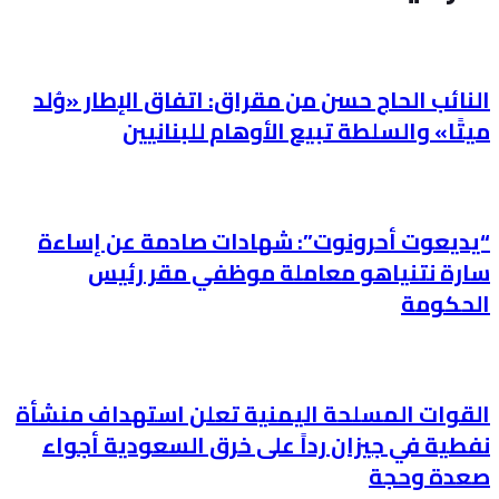
النائب الحاج حسن من مقراق: اتفاق الإطار «وُلد
ميتًا» والسلطة تبيع الأوهام للبنانيين
“يديعوت أحرونوت”: شهادات صادمة عن إساءة
سارة نتنياهو معاملة موظفي مقر رئيس
الحكومة
القوات المسلحة اليمنية تعلن استهداف منشأة
نفطية في جيزان رداً على خرق السعودية أجواء
صعدة وحجة