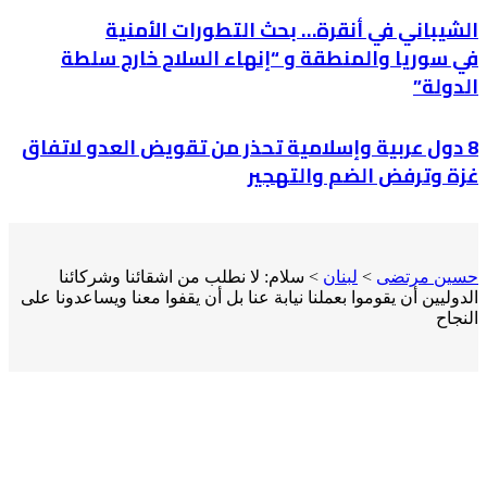
الشيباني في أنقرة… بحث التطورات الأمنية
في سوريا والمنطقة و “إنهاء السلاح خارج سلطة
الدولة”
8 دول عربية وإسلامية تحذر من تقويض العدو لاتفاق
غزة وترفض الضم والتهجير
حسين مرتضى
>
لبنان
>
سلام: لا نطلب من اشقائنا وشركائنا
الدوليين أن يقوموا بعملنا نيابة عنا بل أن يقفوا معنا ويساعدونا على
النجاح