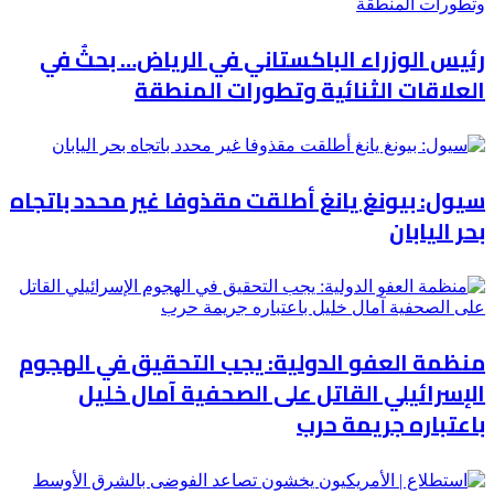
رئيس الوزراء الباكستاني في الرياض… بحثٌ في
العلاقات الثنائية وتطورات المنطقة
سيول: بيونغ يانغ أطلقت مقذوفا غير محدد باتجاه
بحر اليابان
منظمة العفو الدولية: يجب التحقيق في الهجوم
الإسرائيلي القاتل على الصحفية آمال خليل
باعتباره جريمة حرب