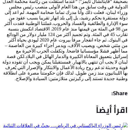
بصحيفة “فاينانشال تايمز”: “عندما استقلت من رئاسة محكمة العدل
الدولية في وقت سابق من هذا العام لأتولى منصب رئيس مجلس
وزراء لبنان، فعلت ذلك وأنا مدرك تماما ضخامة المهمة. لم اعد إلى
دولة مستقرة بحكم رشيد، بل إلى بلد انهار تقريبا بسبب عقود من
سوء الإدارة والطائفية والفساد والحروب.عملتنا الوطنية فقدت أكثر
من 98 في المئة من قيمتها منذ عام 2019. الاقتصاد انكمش بنسبة
تقارب 45 في المئة. وتم تجميد أكثر من 124 مليار دولار من الودائع
في البنوك. ثم جاء انفجار مرفأ بيروت عام 2020 ليودي بحياة أكثر
من مئتي شخص، ويصيب الآلاف، ويدمر أجزاء كبيرة من العاصمة –
مما أظهر فشلا مؤسساتيا فاضحا. وتكفلت الحرب الأخيرة مع
إسرائيل بتعميق المعاناة الكبيرة والدمار الهائل في البلاد.لكن قصة
لبنان لا يجب أن تنتهي بالانهيار. فمستقبلنا يمكن ويجب أن تقوده دولة
قوية وحديثة تدعم روح ريادة الأعمال والابتكار والإصرار التي يُعرف
بها اللبنانيون منذ زمن طويل. لذلك فإن حكومتنا مصرة على انطلاقة
وطنية جديدة تستند إلى ركيزتين متلازمتين: السيادة والإصلاح.
Share:
اقرأ أيضاً