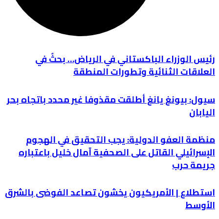
رئيس الوزراء الباكستاني في الرياض… بحثٌ في
العلاقات الثنائية وتطورات المنطقة
سيول: بيونغ يانغ أطلقت مقذوفا غير محدد باتجاه بحر
اليابان
منظمة العفو الدولية: يجب التحقيق في الهجوم
الإسرائيلي القاتل على الصحفية آمال خليل باعتباره
جريمة حرب
استطلاع | الأمريكيون يخشون تصاعد الفوضى بالشرق
الأوسط