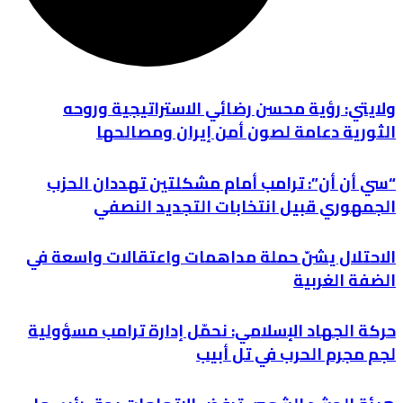
ولايتي: رؤية محسن رضائي الاستراتيجية وروحه
الثورية دعامة لصون أمن إيران ومصالحها
“سي أن أن”: ترامب أمام مشكلتين تهددان الحزب
الجمهوري قبيل انتخابات التجديد النصفي
الاحتلال يشنّ حملة مداهمات واعتقالات واسعة في
الضفة الغربية
حركة الجهاد الإسلامي: نحمّل إدارة ترامب مسؤولية
لجم مجرم الحرب في تل أبيب