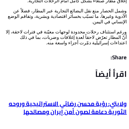
إغلاق مطار صنعاء بشكل كامل أمام الرحلات التجارية.
وشمل الحصار منع نقل البضائع التجارية عبر المطار، فضلاً عن
الأدوية وغيرها، ما تسبّب بخسائر اقتصادية وبشرية، وتفاقم الوضع
الإنساني في اليمن.
ورغم استئناف رحلات محدودة لوجهات معيّنة في فترات لاحقة، إلا
أنّ المطار تعرّض لاحقاً لعدة إغلاقات وضربات، بما في ذلك
اعتداءات إسرائيلية دمّرت أجزاء واسعة منه.
Share:
اقرأ أيضاً
ولايتي: رؤية محسن رضائي الاستراتيجية وروحه
الثورية دعامة لصون أمن إيران ومصالحها