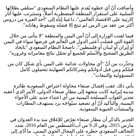
وأضافت أنّ أي خطوة يُقدم عليها النظام السعودي “ستلقي بظلالها
السلبية على استقرار المنطقة المضطربة أصلاً، وستترتب عليها آثار
كارثية على الاقتصاد العالمي”، داعيةً إياه إلى “أخذ العبرة من دروس
أكثر من عقد من الزمن لم تنتج إلا فشله وسقوط رهاناته”.
فيما لفتت الوزارة إلى أنّ أمن اليمن والمنطقة “لا يتأتى من خلال
القوة التي فشلت أعتى الدول في العالم في فرضها سواء في اليمن
أو إيران أو لبنان أو فلسطين”، ناصحةً النظام السعودي “باتخاذ
الطريق الصحيح والأسلم للجميع أو تحمّل نتائج مغامراته وغروره”.
وحذّرت من أنّ “أي محاولات عدائية على اليمن بأي شكل كان من
قبلكم ومن قبل أدواتكم وشركائكم الصهاينة تتحملون كامل
المسؤولية والتبعات”.
يأتي ذلك عقب إفشال صنعاء محاولة اعتراض السعودية طائرة
مدنية إيرانية كانت متجهة إلى مطار صنعاء الدولي، الأمر الذي أعقبه
تحذير القوات المسلحة اليمنية من أي اعتداء جديد على الأجواء
اليمنية، والتأكيد أنّ أي تصعيد سيُواجَه برد يستهدف المطارات
والمنشآت الحيوية السعودية.
الجدير بالذكر أن مطار صنعاء تعرّض للإغلاق منذ بدء العدوان في
مارس 2015، وفي الـ 9 من آب/أغسطس من العام 2016، شدد
التحالف السعودي حظره على المجال الجوي اليمني، ما أدّى إلى