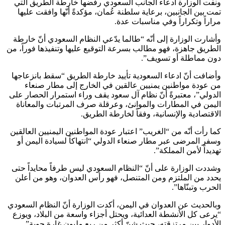
ونفت الوزارة ادعاء الجانب السعودي رفضها خارطة الطريق التي
تمت بين الجانبين، برعاية سلطنة عُمان، مؤكدةً أنّها وافقت عليها
مراراً وتكراراً وفي مناسبات عدة.
وأشارت الوزارة إلى أنّه “طالما يدّعي النظام السعودي أنّ خارطة
الطريق جاهزة، فهو مطالب بسرعة التوقيع عليها وتنفيذها فوراً، من
دون مماطلة أو تسويف”.
وأضافت أنّ ادعاء السعودية تأييد خارطة الطريق “سقط بانزعاجها
من عودة مواطنين يمنيين عالقين في الخارج إلى مطار صنعاء
الدولي”، معتبرةً أنّ نظام آل سعود يقف وراء استمرار الحصار على
اليمن في المطارات والموانئ، وعرقلة صرف المرتبات والمعاناة
الاقتصادية والإنسانية، وفقاً لخارطة الطريق.
كما رأت أنّه من “الغريب” اعتبار عودة المواطنين اليمنيين العالقين
وسفر المرضى عبر مطار صنعاء الدولي “انتهاكاً لسيادة اليمن أو
تهديداً لأمن المملكة”.
وشددت الوزارة على أنّ “النظام السعودي ليس طرفاً محايداً حتى
يحدد من الملتزم ومن المتنصل، فهو رأس العدوان، وهو من أعلن
الحرب وتبنّاها”.
وبالحديث عن العدوان في اليمن، أكدت الوزارة أنّ النظام السعودي
“يرعى كل الأنشطة العدائية، ويحتل أجزاء واسعة من البلاد، ويوزع
الأدوار بين مرتزقته، حيث شنّ أكثر من ربع مليون غارة جوية”.