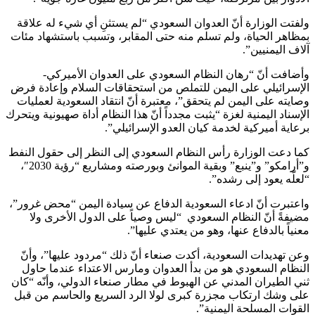
ولفتت الوزارة أنّ العدوان السعودي “لم يستثنِ أي شيء له علاقة
بمظاهر الحياة، ولم تسلم منه حتى المقابر، وتسبب باستشهاد مئات
آلاف اليمنيين”.
وأضافت أنّ “رهان النظام السعودي على العدوان الأميركي-
الإسرائيلي على اليمن للتملص من استحقاقات السلام وإعادة فرض
وصايته على اليمن لم يتحقق”، معتبرة أنّ انتقاد السعودية لعمليات
الإسناد اليمنية لغزة “يثبت مجدداً أنّ هذا النظام أداة صهيونية ويتحرك
برعاية أميركية لخدمة كيان العدو الإسرائيلي”.
كما دعت الوزارة رأس النظام السعودي إلى النظر إلى حقول النفط
و”أرامكو” و”ينبع” وبقية الموانئ وبورصته ومشاريع “رؤية 2030″،
“لعلّه يعود إلى رشده”.
واعتبرت أنّ ادعاء السعودية الدفاع عن سيادة اليمن “محض غرور”،
مضيفةً أنّ النظام السعودي “ليس وصياً على الدول الأخرى ولا
معنياً بالدفاع عنها، وهو من يعتدي عليها”.
وعن تهديدات السعودية، أكدت صنعاء أنّ ذلك “مردود عليها”، وأنّ
النظام السعودي هو من بدأ العدوان ومارس الاعتداء عندما حاول
ثني الطيران المدني عن الهبوط في مطار صنعاء الدولي، وأنّه “كان
على وشك ارتكاب مجزرة كبرى لولا الرد السريع والحاسم من قبل
القوات المسلحة اليمنية”.