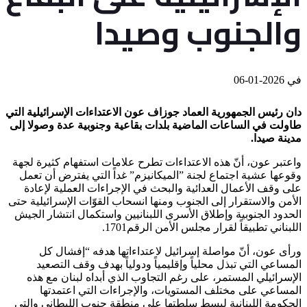
والجنوب وصيدا
في
2026-01-06
دان رئيس الجمهورية العماد جوزاف عون الاعتداءات الإسرائيلية التي
طاولت في الساعات الماضية بلدات بقاعية وجنوبية عدة وصولا إلى
مدينة صيدا.
واعتبر عون، أنّ هذه الاعتداءات تطرح علامات استفهام كثيرة لجهة
وقوعها عشية اجتماع لجنة ”الميكانيزم” غداً التي يفترض أن تعمل
على وقف الأعمال العدائية والبحث في الإجراءات العملية لإعادة
الأمن والاستقرار إلى الجنوب ومنها انسحاب القوّات الإسرائيلية حتى
الحدود الجنوبية وإطلاق الأسرى اللبنانيين واستكمال انتشار الجيش
اللبناني تطبيقاً لقرار مجلس الأمن الرقم1701.
ورأى عون، أنّ مواصلة إسرائيل لاعتداءاتها هدفه “إفشال كل
المساعي التي تبذل محلياً وإقليمياً ودولياً بهدف وقف التصعيد
الإسرائيلي المستمر، على رغم التجاوب الذي أبداه لبنان مع هذه
المساعي على مختلف المستويات، والإجراءات التي اعتمدتها
الحكومة اللبنانية لبسط سلطتها على منطقة جنوب الليطاني والتي