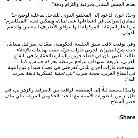
نفذها الجيش اللبناني بحرفية والتزام ودقة”.
وجدّد عون الدعوة إلى المجتمع الدولي للتدخل بفاعلية لوضع حدّ
لتمادي إسرائيل في اعتداءاتها على لبنان، وتمكين لجنة ”الميكانيزم”
من انجاز المهمّات الموكولة اليها بتوافق الأطراف المعنيين والدعم
الدولي.
وفي توقيت لافت سبق الجلسة الحكومية، صعّدت إسرائيل ميدانيًا،
حيث شنّ الطيران الحربي غارات جويّة عقب تهديدات بالإخلاء،
طالت بلدتي أنان في قضاء جزين والمنارة (الحمّارة) في البقاع
الغربي، بذريعة استهداف مواقع مرتبطة بحركة حماس، كما
استهدفت غارات أخرى بلدتي كفرحتى في قضاء صيدا وعين التينة
في البقاع الغربي، بحجة ضرب “بنى تحتية عسكرية تابعة لحزب
الله”.
وامتدّ التصعيد ليلًا إلى المنطقة الواقعة بين الصرفند والزهراني، في
ظل تزامن التطورات الأمنية مع البحث الحكومي المرتقب في ملف
حصر السلاح.
Share: