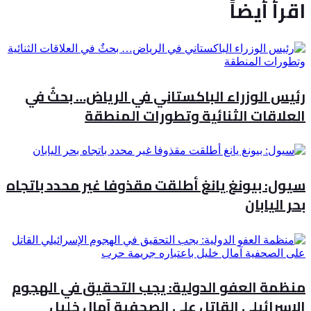
اقرأ أيضاً
رئيس الوزراء الباكستاني في الرياض… بحثٌ في
العلاقات الثنائية وتطورات المنطقة
سيول: بيونغ يانغ أطلقت مقذوفا غير محدد باتجاه
بحر اليابان
منظمة العفو الدولية: يجب التحقيق في الهجوم
الإسرائيلي القاتل على الصحفية آمال خليل