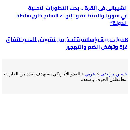
الشيباني في أنقرة… بحث التطورات الأمنية
في سوريا والمنطقة و “إنهاء السلاح خارج سلطة
الدولة”
8 دول عربية وإسلامية تحذر من تقويض العدو لاتفاق
غزة وترفض الضم والتهجير
حسين مرتضى
>
عربي
>
العدو الأمريكي يستهدف بعدد من الغارات
محافظتي الجوف وصعدة