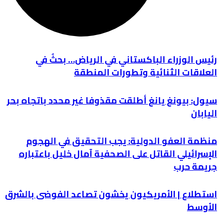
رئيس الوزراء الباكستاني في الرياض… بحثٌ في
العلاقات الثنائية وتطورات المنطقة
سيول: بيونغ يانغ أطلقت مقذوفا غير محدد باتجاه بحر
اليابان
منظمة العفو الدولية: يجب التحقيق في الهجوم
الإسرائيلي القاتل على الصحفية آمال خليل باعتباره
جريمة حرب
استطلاع | الأمريكيون يخشون تصاعد الفوضى بالشرق
الأوسط