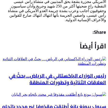
الأمريكي مجزرة بشعة بحق المدنيين في منشأة رأس عيسى
النفطية راح ضحيتها أكثر من 250 شهيد وجريح.وأدان سياسيون
وحقوقيون أجانب وعرب بشدة جريمة العدو الأمريكي في منشأة
رأس عيسى، واصفين الجريمة بأنها انتهاك انتهاك صارخ للقوانين
والأعراف الإنسانية الدولية.
Share:
اقرأ أيضاً
رئيس الوزراء الباكستاني في الرياض… بحثٌ في
العلاقات الثنائية وتطورات المنطقة
سيول: بيونغ يانغ أطلقت مقذوفا غير محدد باتجاه